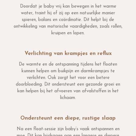
Doordat je baby vrij kan bewegen in het warme
water, traint hij of zij op een natuurlijke manier
spieren, balans en coördinatie. Dit helpt bij de
ontwikkeling van motorische vaardigheden, zoals rollen,
kruipen en lopen.
Verlichting van krampjes en reflux
De warmte en de ontspanning tijdens het floaten
kunnen helpen om buikpijn en darmkrampjes te
verlichten. Ook zorgt het voor een betere
doorbloeding. Dit ondersteunt een gezonde groei en
kan helpen bij het afvoeren van afvalstoffen in het
lichaam.
Ondersteunt een diepe, rustige slaap
Na een float-sessie zijn baby’s vaak ontspannen en
moe. Dit kan bijdragen aan een langere en diepere